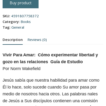
0
Buy product
out
of
5
SKU:
4591807758372
Category:
Books
Tag:
General
Description
Reviews (0)
Vivir Para Amar:
Cómo experimentar libertad y
gozo en las relaciones
Guía de Estudio
Por Norm Wakefield
Jesús sabía que nuestra habilidad para amar como
Él lo hace, solo sucede cuando Su amor pasa por
medio de nosotros hacia otros. Las palabras nales
de Jesús a Sus discípulos contienen una comisión