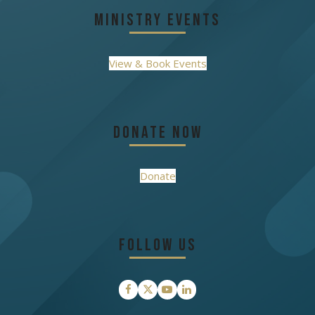
Ministry Events
View & Book Events
Donate Now
Donate
Follow Us
Facebook
Twitter
YouTube
LinkedIn