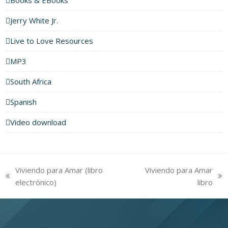
Books & EBooks
Jerry White Jr.
Live to Love Resources
MP3
South Africa
Spanish
Video download
Viviendo para Amar (libro
Viviendo para Amar
previous
next
electrónico)
libro
post:
post: